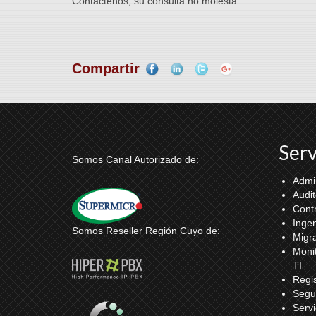
Contáctenos, su consulta no molesta.
Compartir
Serv
Somos Canal Autorizado de:
Admi
Audit
Contr
Ingen
Somos Reseller Región Cuyo de:
Migr
Monit
TI
Regis
Segur
Serv