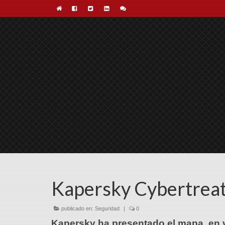
Kapersky Cybertreat
publicado en:
Seguridad
|
0
Kapersky ha presentado el mapa, en v